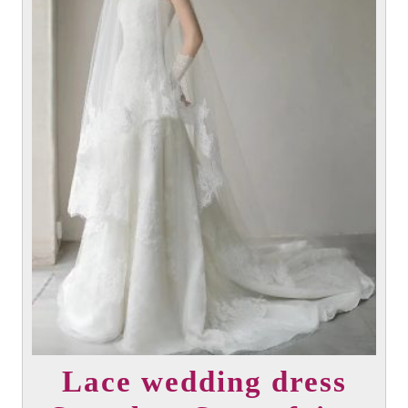
elegir
en
la
página
del
producto
Lace wedding dress