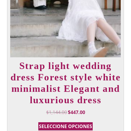
página
del
producto
Strap light wedding
dress Forest style white
minimalist Elegant and
luxurious dress
Precio
Precio
$
1,144.00
$
447.00
Original
actual:
Este
era:
$447.00.
SELECCIONE OPCIONES
producto
$1,144.00.