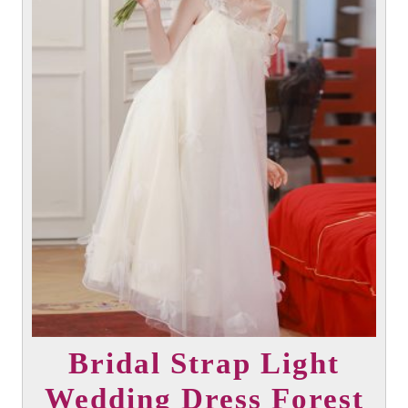
en
la
página
del
producto
Bridal Strap Light
Wedding Dress Forest