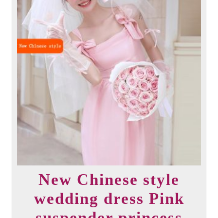
elegir
en
la
página
del
producto
New Chinese style
wedding dress Pink
suspender princess