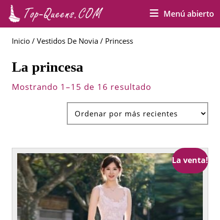
Saltar
M
Menú abierto
al
a
contenido
Saltar
Inicio
/
Vestidos De Novia
/ Princess
al
contenido
La princesa
Mostrando 1–15 de 16 resultado
La venta!