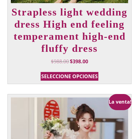
Strapless light wedding
dress High end feeling
temperament high-end
fluffy dress
Precio
Precio
$
988.00
$
398.00
Original
actual:
Este
era:
$398.00.
SELECCIONE OPCIONES
producto
$988.00.
tiene
múltiples
variantes.
La venta!
Las
opciones
que
se
pueden
elegir