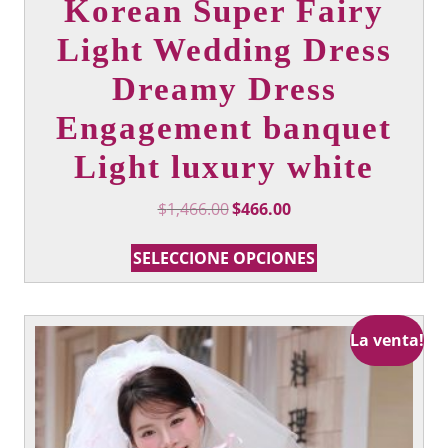
Korean Super Fairy
Light Wedding Dress
Dreamy Dress
Engagement banquet
Light luxury white
Precio
Precio
$
1,466.00
$
466.00
Original
actual:
Este
era:
$466.00.
SELECCIONE OPCIONES
producto
$1,466.00.
tiene
múltiples
variantes.
La venta!
Las
opciones
que
se
pueden