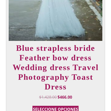
del
producto
Blue strapless bride
Feather bow dress
Wedding dress Travel
Photography Toast
Dress
Precio
Precio
$
1,428.00
$
466.00
Original
actual:
Este
era:
$466.00.
SELECCIONE OPCIONES
producto
$1,428.00.