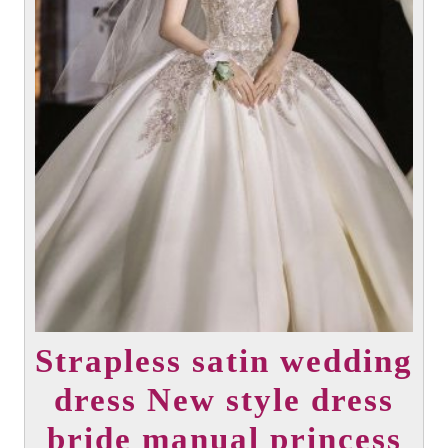
la
página
del
producto
Strapless satin wedding
dress New style dress
bride manual princess