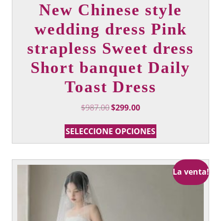
New Chinese style
wedding dress Pink
strapless Sweet dress
Short banquet Daily
Toast Dress
Precio
Precio
$
987.00
$
299.00
Original
actual:
Este
era:
$299.00.
SELECCIONE OPCIONES
producto
$987.00.
tiene
múltiples
variantes.
La venta!
Las
opciones
que
se
pueden