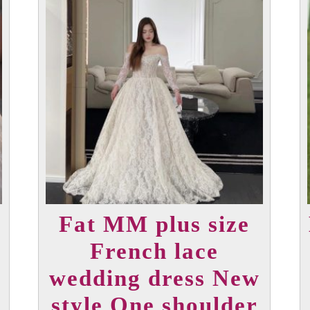
Fat MM plus size
French lace
wedding dress New
style One shoulder