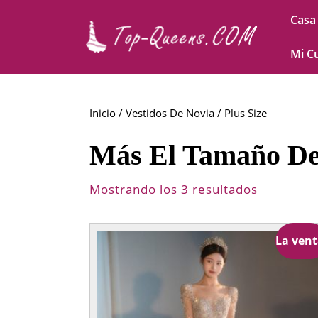
Saltar
Casa
al
contenido
Saltar
Mi C
al
contenido
Inicio
/
Vestidos De Novia
/ Plus Size
Más El Tamaño D
Mostrando los 3 resultados
La vent