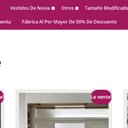
Vestidos De Novia
Otros
Tamaño Modificado 
uenta
Fábrica Al Por Mayor De 50% De Descuento
e
a!
La venta!